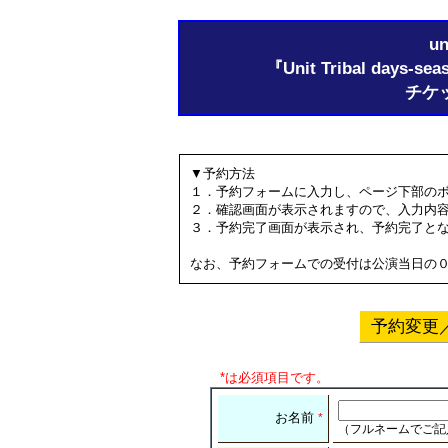
un
『Unit Tribal day
チケ
▼予約方法
１．予約フォームに入力し、ページ下部の
２．確認画面が表示されますので、入力内
３．予約完了画面が表示され、予約完了と
なお、予約フォームでの受付は公演当日の
予約変更
*は必須項目です。
お名前
*
（フルネームでご記