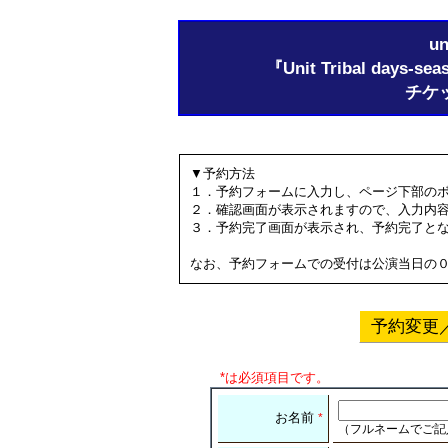
un
『Unit Tribal day
チケ
▼予約方法
１．予約フォームに入力し、ページ下部の
２．確認画面が表示されますので、入力内
３．予約完了画面が表示され、予約完了と
なお、予約フォームでの受付は公演当日の
予約変更
*は必須項目です。
お名前
*
（フルネームでご記