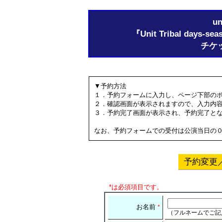
un
『Unit Tribal day
チケ
▼予約方法
１．予約フォームに入力し、ページ下部の
２．確認画面が表示されますので、入力内
３．予約完了画面が表示され、予約完了と
なお、予約フォームでの受付は公演当日の
予約変更
*は必須項目です。
お名前
*
（フルネームでご記